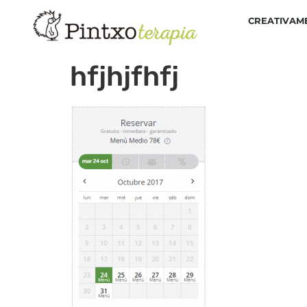
CREATIVAM
hfjhjfhfj