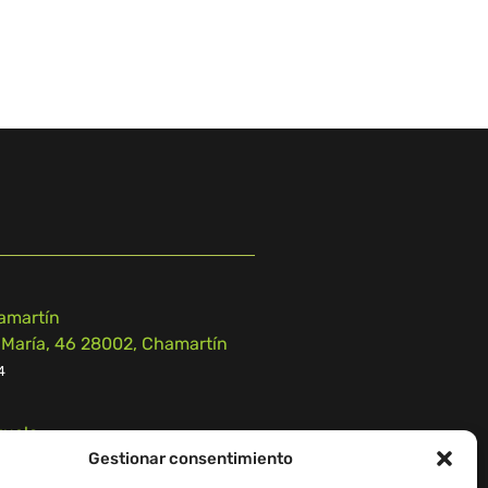
amartín
 María, 46 28002, Chamartín
4
zuelo
Gestionar consentimiento
 n.º 55, 28223, Pozuelo de