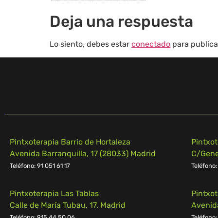
Deja una respuesta
Lo siento, debes estar
conectado
para publica
Pintxoterapia Barrio de Hortaleza
Pintxo
Avenida Barranquilla, 17 (28033) Madrid
C/Gener
Teléfono: 91 051 61 17
Teléfono:
Pintxoterapia Las Tablas
Pintxo
Calle de María Tubau, 17. Madrid
Avenid
Teléfono: 915 44 50 06
Teléfono: