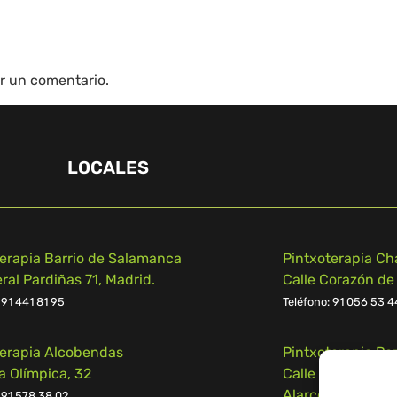
r un comentario.
LOCALES
terapia Barrio de Salamanca
Pintxoterapia Ch
al Pardiñas 71, Madrid.
Calle Corazón de
 91 441 81 95
Teléfono:
91 056 53 4
terapia Alcobendas
Pintxoterapia Po
a Olímpica, 32
Calle Campomanes
Alarcón
 91 578 38 02