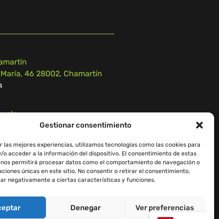
amartín
 María, 46 28002, Chamartín
4
zuelo
Gestionar consentimiento
 n.º 55, 28223, Pozuelo de
r las mejores experiencias, utilizamos tecnologías como las cookies para
9
/o acceder a la información del dispositivo. El consentimiento de estas
 nos permitirá procesar datos como el comportamiento de navegación o
caciones únicas en este sitio. No consentir o retirar el consentimiento,
ar negativamente a ciertas características y funciones.
ceptar
Denegar
Ver preferencias
iso Legal
–
Política de Cookies