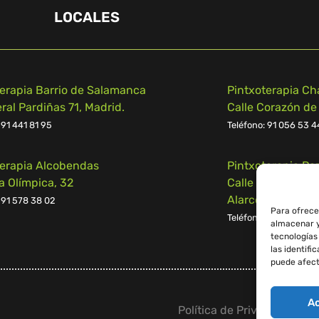
LOCALES
terapia Barrio de Salamanca
Pintxoterapia Ch
al Pardiñas 71, Madrid.
Calle Corazón de
 91 441 81 95
Teléfono:
91 056 53 4
terapia Alcobendas
Pintxoterapia Po
a Olímpica, 32
Calle Campomanes
Alarcón
 91 578 38 02
Para ofrece
Teléfono:
91 539 55 2
almacenar y
tecnologías
las identifi
puede afect
A
Política de Privacidad
–
Av