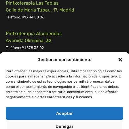
Pintxoterapia Las Tablas
Calle de María Tubau, 17. Madrid
Teléfono: 915 44 50 06
Pintxoterapia Alcobendas
Avenida Olímpica, 32
Teléfono: 91 578 38 02
Gestionar consentimiento
Pintxoterapia Pozuelo
Calle Campomanes n.º 55, 28223, Pozuelo de Alarcón
Para ofrecer las mejores experiencias, utilizamos tecnologías como las
cookies para almacenar y/o acceder a la información del dispositivo. El
Teléfono:
91 539 55 29
consentimiento de estas tecnologías nos permitirá procesar datos
como el comportamiento de navegación o las identificaciones únicas
en este sitio. No consentir o retirar el consentimiento, puede afectar
negativamente a ciertas características y funciones.
Aceptar
© 2023 Pintxoterapia.
D&D Web:
Easymatic
Denegar