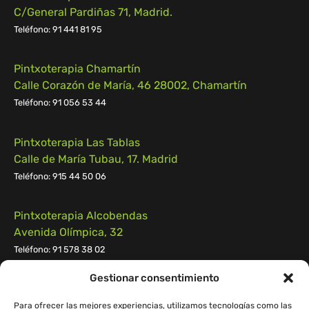
C/General Pardiñas 71, Madrid.
Teléfono: 91 441 81 95
Pintxoterapia Chamartín
Calle Corazón de María, 46 28002, Chamartín
Teléfono:
91 056 53 44
Pintxoterapia Las Tablas
Calle de María Tubau, 17. Madrid
Teléfono: 915 44 50 06
Pintxoterapia Alcobendas
Avenida Olímpica, 32
Teléfono: 91 578 38 02
Gestionar consentimiento
Pintxoterapia Pozuelo
Calle Campomanes n.º 55, 28223, Pozuelo de Alarcón
Para ofrecer las mejores experiencias, utilizamos tecnologías como las