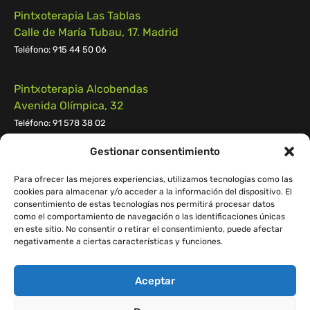
Pintxoterapia Las Tablas
Calle de María Tubau, 17. Madrid
Teléfono: 915 44 50 06
Pintxoterapia Alcobendas
Avenida Olímpica, 32
Teléfono: 91 578 38 02
Gestionar consentimiento
Pintxoterapia Pozuelo
Calle Campomanes n.º 55, 28223, Pozuelo de Alarcón
Para ofrecer las mejores experiencias, utilizamos tecnologías como las
cookies para almacenar y/o acceder a la información del dispositivo. El
Teléfono:
91 539 55 29
consentimiento de estas tecnologías nos permitirá procesar datos
como el comportamiento de navegación o las identificaciones únicas
en este sitio. No consentir o retirar el consentimiento, puede afectar
negativamente a ciertas características y funciones.
Aceptar
© 2023 Pintxoterapia.
D&D Web:
Easymatic