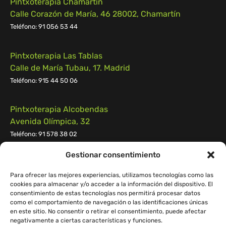
Pintxoterapia Chamartín
Calle Corazón de María, 46 28002, Chamartín
Teléfono:
91 056 53 44
Pintxoterapia Las Tablas
Calle de María Tubau, 17. Madrid
Teléfono: 915 44 50 06
Pintxoterapia Alcobendas
Avenida Olímpica, 32
Teléfono: 91 578 38 02
Gestionar consentimiento
Pintxoterapia Pozuelo
Calle Campomanes n.º 55, 28223, Pozuelo de Alarcón
Para ofrecer las mejores experiencias, utilizamos tecnologías como las
cookies para almacenar y/o acceder a la información del dispositivo. El
Teléfono:
91 539 55 29
consentimiento de estas tecnologías nos permitirá procesar datos
como el comportamiento de navegación o las identificaciones únicas
en este sitio. No consentir o retirar el consentimiento, puede afectar
negativamente a ciertas características y funciones.