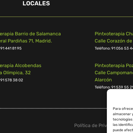
LOCALES
terapia Barrio de Salamanca
Pintxoterapia Ch
al Pardiñas 71, Madrid.
Calle Corazón de
 91 441 81 95
Teléfono:
91 056 53 4
terapia Alcobendas
Pintxoterapia Po
a Olímpica, 32
Calle Campomanes
Alarcón
 91 578 38 02
Teléfono:
91 539 55 2
Para ofrece
almacenar y
tecnologías
las identifi
Política de Privacidad
–
Av
puede afect