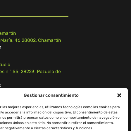
amartín
 María, 46 28002, Chamartín
4
zuelo
 n.º 55, 28223, Pozuelo de
9
Gestionar consentimiento
r las mejores experiencias, utilizamos tecnologías como las cookies para
/o acceder a la información del dispositivo. El consentimiento de estas
 nos permitirá procesar datos como el comportamiento de navegación o
caciones únicas en este sitio. No consentir o retirar el consentimiento,
iso Legal
–
Política de Cookies
ar negativamente a ciertas características y funciones.