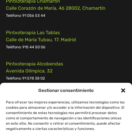
Pintxoterapia Chamartín
Calle Corazón de María, 46 28002, Chamartín
Teléfono:
91 056 53 44
Pintxoterapia Las Tablas
Calle de María Tubau, 17. Madrid
Teléfono: 915 44 50 06
Pintxoterapia Alcobendas
Avenida Olímpica, 32
Teléfono: 91 578 38 02
Gestionar consentimiento
Pintxoterapia Pozuelo
Calle Campomanes n.º 55, 28223, Pozuelo de Alarcón
Para ofrecer las mejores experiencias, utilizamos tecnologías como las
cookies para almacenar y/o acceder a la información del dispositivo. El
Teléfono:
91 539 55 29
consentimiento de estas tecnologías nos permitirá procesar datos
como el comportamiento de navegación o las identificaciones únicas
en este sitio. No consentir o retirar el consentimiento, puede afectar
negativamente a ciertas características y funciones.