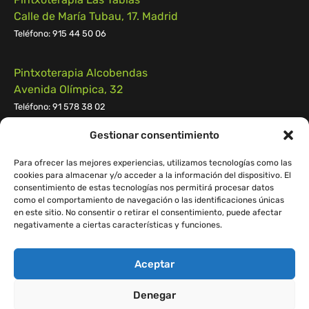
Calle de María Tubau, 17. Madrid
Teléfono: 915 44 50 06
Pintxoterapia Alcobendas
Avenida Olímpica, 32
Teléfono: 91 578 38 02
Gestionar consentimiento
Pintxoterapia Pozuelo
Calle Campomanes n.º 55, 28223, Pozuelo de Alarcón
Para ofrecer las mejores experiencias, utilizamos tecnologías como las
cookies para almacenar y/o acceder a la información del dispositivo. El
Teléfono:
91 539 55 29
consentimiento de estas tecnologías nos permitirá procesar datos
como el comportamiento de navegación o las identificaciones únicas
en este sitio. No consentir o retirar el consentimiento, puede afectar
negativamente a ciertas características y funciones.
Aceptar
© 2023 Pintxoterapia.
D&D Web:
Easymatic
Denegar