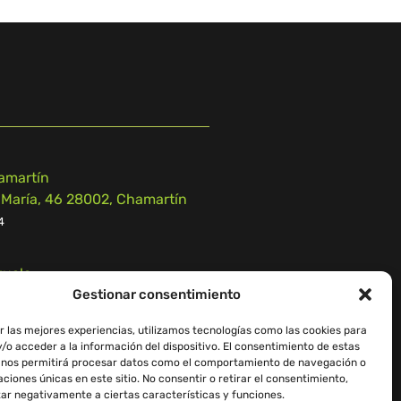
amartín
 María, 46 28002, Chamartín
4
zuelo
 n.º 55, 28223, Pozuelo de
Gestionar consentimiento
r las mejores experiencias, utilizamos tecnologías como las cookies para
9
/o acceder a la información del dispositivo. El consentimiento de estas
 nos permitirá procesar datos como el comportamiento de navegación o
caciones únicas en este sitio. No consentir o retirar el consentimiento,
ar negativamente a ciertas características y funciones.