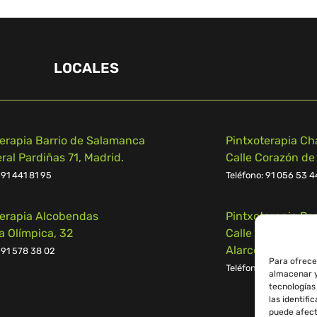
LOCALES
terapia Barrio de Salamanca
Pintxoterapia Ch
al Pardiñas 71, Madrid.
Calle Corazón de
 91 441 81 95
Teléfono:
91 056 53 4
terapia Alcobendas
Pintxoterapia Po
a Olímpica, 32
Calle Campomanes
Alarcón
 91 578 38 02
Para ofrece
Teléfono:
91 539 55 2
almacenar y
tecnologías
las identifi
puede afect