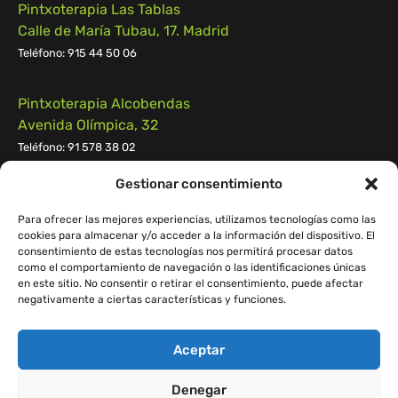
Pintxoterapia Las Tablas
Calle de María Tubau, 17. Madrid
Teléfono: 915 44 50 06
Pintxoterapia Alcobendas
Avenida Olímpica, 32
Teléfono: 91 578 38 02
Gestionar consentimiento
Pintxoterapia Pozuelo
Calle Campomanes n.º 55, 28223, Pozuelo de Alarcón
Para ofrecer las mejores experiencias, utilizamos tecnologías como las
cookies para almacenar y/o acceder a la información del dispositivo. El
Teléfono:
91 539 55 29
consentimiento de estas tecnologías nos permitirá procesar datos
como el comportamiento de navegación o las identificaciones únicas
en este sitio. No consentir o retirar el consentimiento, puede afectar
negativamente a ciertas características y funciones.
Aceptar
© 2023 Pintxoterapia.
D&D Web:
Easymatic
Denegar