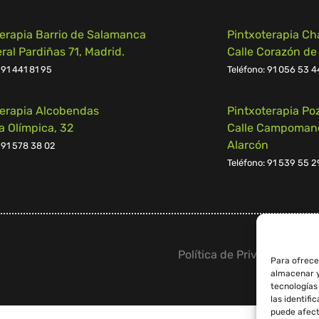
terapia Barrio de Salamanca
Pintxoterapia Ch
al Pardiñas 71, Madrid.
Calle Corazón de
 91 441 81 95
Teléfono:
91 056 53 4
terapia Alcobendas
Pintxoterapia Po
a Olímpica, 32
Calle Campomanes
Alarcón
 91 578 38 02
Teléfono:
91 539 55 2
Política de Privacidad
–
Av
Para ofrece
almacenar y
tecnologías
las identifi
puede afect