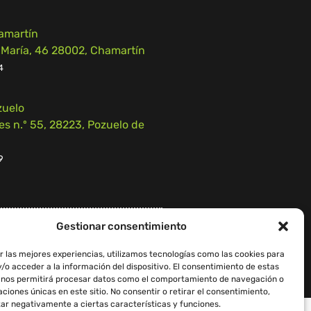
amartín
 María, 46 28002, Chamartín
4
zuelo
 n.º 55, 28223, Pozuelo de
9
Gestionar consentimiento
iso Legal
–
Política de Cookies
r las mejores experiencias, utilizamos tecnologías como las cookies para
/o acceder a la información del dispositivo. El consentimiento de estas
 nos permitirá procesar datos como el comportamiento de navegación o
caciones únicas en este sitio. No consentir o retirar el consentimiento,
ar negativamente a ciertas características y funciones.