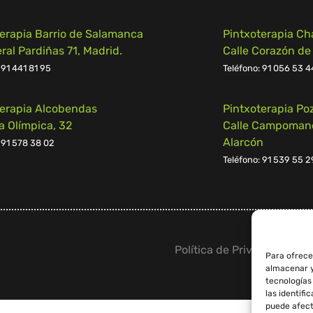
terapia Barrio de Salamanca
Pintxoterapia Ch
al Pardiñas 71, Madrid.
Calle Corazón de
 91 441 81 95
Teléfono:
91 056 53 4
terapia Alcobendas
Pintxoterapia Po
a Olímpica, 32
Calle Campomanes
Alarcón
 91 578 38 02
Teléfono:
91 539 55 2
Política de Privacidad
–
Av
Para ofrece
almacenar y
tecnologías
las identifi
puede afect