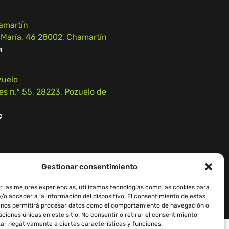
amartín
 María, 46 28002, Chamartín
4
zuelo
 n.º 55, 28223, Pozuelo de
9
Gestionar consentimiento
iso Legal
–
Política de Cookies
r las mejores experiencias, utilizamos tecnologías como las cookies para
/o acceder a la información del dispositivo. El consentimiento de estas
 nos permitirá procesar datos como el comportamiento de navegación o
caciones únicas en este sitio. No consentir o retirar el consentimiento,
ar negativamente a ciertas características y funciones.