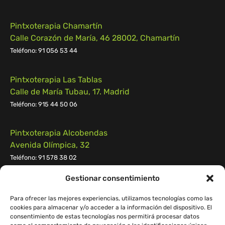
Pintxoterapia Chamartín
Calle Corazón de María, 46 28002, Chamartín
Teléfono:
91 056 53 44
Pintxoterapia Las Tablas
Calle de María Tubau, 17. Madrid
Teléfono: 915 44 50 06
Pintxoterapia Alcobendas
Avenida Olímpica, 32
Teléfono: 91 578 38 02
Gestionar consentimiento
Pintxoterapia Pozuelo
Calle Campomanes n.º 55, 28223, Pozuelo de Alarcón
Para ofrecer las mejores experiencias, utilizamos tecnologías como las
cookies para almacenar y/o acceder a la información del dispositivo. El
Teléfono:
91 539 55 29
consentimiento de estas tecnologías nos permitirá procesar datos