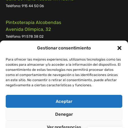
Teléfono: 915 44 50 06
Pintxoterapia Alcobendas
Avenida Olímpica, 32
Teléfono: 91 578 38 02
Gestionar consentimiento
Pintxoterapia Pozuelo
Calle Campomanes n.º 55, 28223, Pozuelo de Alarcón
Para ofrecer las mejores experiencias, utilizamos tecnologías como las
cookies para almacenar y/o acceder a la información del dispositivo. El
Teléfono:
91 539 55 29
consentimiento de estas tecnologías nos permitirá procesar datos
como el comportamiento de navegación o las identificaciones únicas
en este sitio. No consentir o retirar el consentimiento, puede afectar
negativamente a ciertas características y funciones.
Aceptar
© 2023 Pintxoterapia.
D&D Web:
Easymatic
Denegar
Política de Privacidad
–
Aviso Legal
–
Política de
Ver preferencias
Cookies