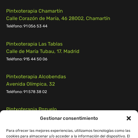
Pintxoterapia Chamartín
Calle Corazón de María, 46 28002, Chamartín
Teléfono:
91 056 53 44
Pintxoterapia Las Tablas
Calle de María Tubau, 17. Madrid
Teléfono: 915 44 50 06
Pintxoterapia Alcobendas
Avenida Olímpica, 32
Teléfono: 91 578 38 02
Pintxoterapia Pozuelo
Calle Campomanes n.º 55, 28223, Pozuelo de Alarcón
Gestionar consentimiento
Teléfono:
91 539 55 29
Para ofrecer las mejores experiencias, utilizamos tecnologías como las
cookies para almacenar y/o acceder a la información del dispositivo. El