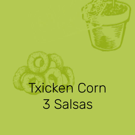
Txicken Corn
3 Salsas